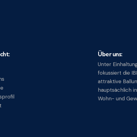
cht:
Über uns:
Unter Einhaltung
fokussiert die 
ns
attraktive Ballu
te
hauptsächlich i
profil
Wohn- und Gew
t